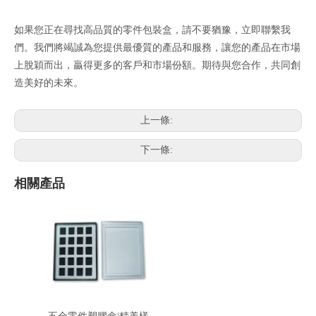
如果您正在尋找高品質的零件包裝盒，請不要猶豫，立即聯繫我
們。我們將竭誠為您提供最優質的產品和服務，讓您的產品在市場
上脫穎而出，贏得更多的客戶和市場份額。期待與您合作，共同創
造美好的未來。
上一條:
下一條:
相關產品