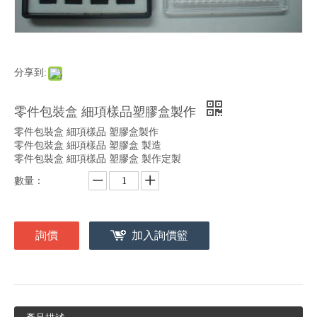
分享到:
零件包裝盒 細項樣品塑膠盒製作
零件包裝盒 細項樣品 塑膠盒製作
零件包裝盒 細項樣品 塑膠盒 製造
零件包裝盒 細項樣品 塑膠盒 製作定製
數量：
詢價
加入詢價籃