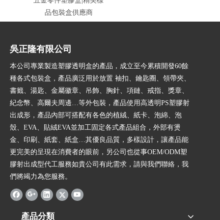
五金零件塑膠盒|精美樣
品包裝盒供應商
吳正隆有限公司
本公司專業製造塑膠透明盒的產品，成立至今累積開發60餘
種各式包裝盒，產品廣泛用於放置 袖扣、鑰匙圈、領帶夾、
書籤、湯匙、金屬徽章、吊飾、胸針、項鏈、戒指、獎章、
紀念幣、高爾夫周邊…等外包裝，產品使用高透明PS塑膠射
出成形，產品內部可搭配有各色的植絨、紙卡、泡綿、泡
殼、EVA、貼絨EVA並加工固定各式產品組合，外部有燙
金、印刷、紙套、紙盒…其優良品質，多樣設計，讓產品能
更完美的呈現在消費者的眼前，另公司也從事OEM/ODM塑
膠射出成型代工服務如貴公司有此需求，請與我們聯絡，我
們將竭力為您服務。
產品分類