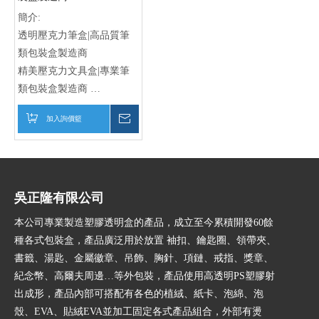
簡介:
透明壓克力筆盒|高品質筆
類包裝盒製造商
精美壓克力文具盒|專業筆
類包裝盒製造商
環保壓克力筆筒|定製筆類
加入詢價籃
詢價
包裝盒製造商
吳正隆有限公司
本公司專業製造塑膠透明盒的產品，成立至今累積開發60餘
種各式包裝盒，產品廣泛用於放置 袖扣、鑰匙圈、領帶夾、
書籤、湯匙、金屬徽章、吊飾、胸針、項鏈、戒指、獎章、
紀念幣、高爾夫周邊…等外包裝，產品使用高透明PS塑膠射
出成形，產品內部可搭配有各色的植絨、紙卡、泡綿、泡
殼、EVA、貼絨EVA並加工固定各式產品組合，外部有燙