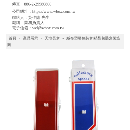
傳真：886-2-29980866
公司網址：
https://www.wbox.com.tw
聯絡人：吳佳隆 先生
職稱：業務負責人
電子信箱：
wcl@wbox.com.tw
首頁
»
產品展示
»
天地長盒
»
絨布塑膠包裝盒|精品包裝盒製造
商