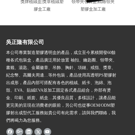
獎牌植絨盒|獎章植絨塑
領帶夾包裝盒|精緻領夾
金幣精
膠盒工廠
塑膠盒加工廠
吳正隆有限公司
本公司專業製造塑膠透明盒的產品，成立至今累積開發60餘
種各式包裝盒，產品廣泛用於放置 袖扣、鑰匙圈、領帶夾、
書籤、湯匙、金屬徽章、吊飾、胸針、項鏈、戒指、獎章、
紀念幣、高爾夫周邊…等外包裝，產品使用高透明PS塑膠射
出成形，產品內部可搭配有各色的植絨、紙卡、泡綿、泡
殼、EVA、貼絨EVA並加工固定各式產品組合，外部有燙
金、印刷、紙套、紙盒…其優良品質，多樣設計，讓產品能
更完美的呈現在消費者的眼前，另公司也從事OEM/ODM塑
膠射出成型代工服務如貴公司有此需求，請與我們聯絡，我
們將竭力為您服務。