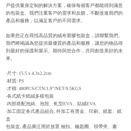
戶提供量身定制的解決方案，確保每個客戶都能得到滿意
的包裝盒。我們注重客戶的需求和反饋，不斷改進我們的
產品和服務，以滿足客戶的不同需求。
如果您正在尋找高品質的絨布塑膠包裝盒，請聯繫我們。
我們將竭誠為您提供最優質的產品和服務，讓您的物品得
到最好的保護和展示。期待與您合作，共同創造美好的未
來。
‧尺寸: 15.5 x 4.3x2.2cm
‧材質: PS
‧才積: 480PCS/CTN/1.9”/NET/9.5KGS
‧各式紙卡紙絨多樣包裝
‧內部搭配泡綿、泡殼、軋型EVA、貼絨EVA
‧加工固定各式產品組合, 外加工有燙金、印刷、紙套、紙
盒
包裝盒, 產品廣泛用於放置 袖扣、鑰匙圈、領帶夾、書