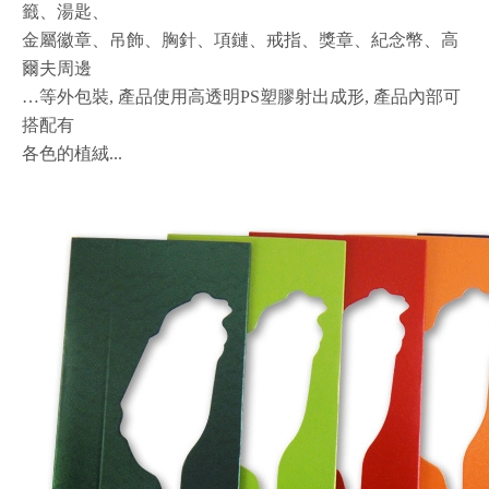
籤、湯匙、
金屬徽章、吊飾、胸針、項鏈、戒指、獎章、紀念幣、高
爾夫周邊
…等外包裝, 產品使用高透明PS塑膠射出成形, 產品內部可
搭配有
各色的植絨...