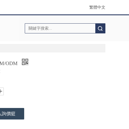
繁體中文
搜索
M/ODM
M
入詢價籃