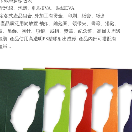
紙卡紙絨多樣包裝
搭配泡綿、泡殼、軋型EVA、貼絨EVA
固定各式產品組合, 外加工有燙金、印刷、紙套、紙盒
, 產品廣泛用於放置 袖扣、鑰匙圈、領帶夾、書籤、湯匙、
章、吊飾、胸針、項鏈、戒指、獎章、紀念幣、高爾夫周邊
包裝, 產品使用高透明PS塑膠射出成形, 產品內部可搭配有
絨...