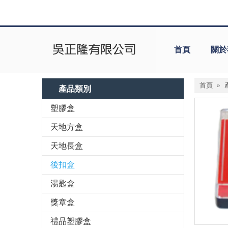
首頁
關於
首頁
»
產品類別
塑膠盒
天地方盒
天地長盒
後扣盒
湯匙盒
獎章盒
禮品塑膠盒