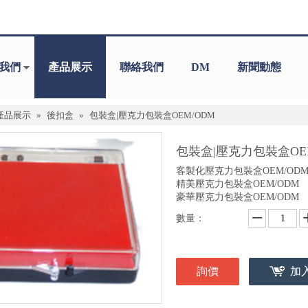
我們
產品展示
聯絡我們
DM
新聞動態
產品展示
»
後扣盒
»
包裝盒|壓克力包裝盒OEM/ODM
包裝盒|壓克力包裝盒OE
客製化壓克力包裝盒OEM/OD
精美壓克力包裝盒OEM/ODM
豪華壓克力包裝盒OEM/ODM
數量：
詢價
加