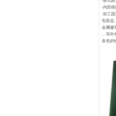
‧各式
‧內部
‧加工
包裝盒
金屬徽
…等外
各色的植