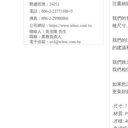
注重細
郵遞區號：24252
電話：886-2-22775188~9
我們的
傳真：886-2-29980866
種尺寸
公司網址：
https://www.wbox.com.tw
聯絡人：吳佳隆 先生
職稱：業務負責人
我們的
電子信箱：
wcl@wbox.com.tw
的建議
我們致
我們相
如果您
更美好
‧尺寸: 7 
‧材質: P
‧才積: 4