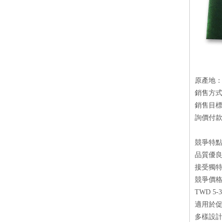
原產地
銷售方
銷售目
詢價付款方
競爭特
品質優良
接受獨特
競爭價格
TWD 5-3
適用於
多樣設計