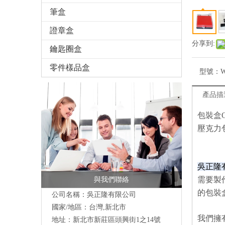
筆盒
證章盒
分享到:
鑰匙圈盒
零件樣品盒
型號：
W
產品描
包裝盒
壓克力
吳正隆
需要製
與我們聯絡
的包裝
公司名稱：吳正隆有限公司
國家/地區：台灣,新北市
我們擁
地址：新北市新莊區頭興街1之14號