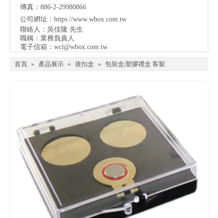
傳真：886-2-29980866
公司網址：
https://www.wbox.com.tw
聯絡人：吳佳隆 先生
職稱：業務負責人
電子信箱：
wcl@wbox.com.tw
首頁
»
產品展示
»
後扣盒
»
包裝盒|塑膠禮盒 客製