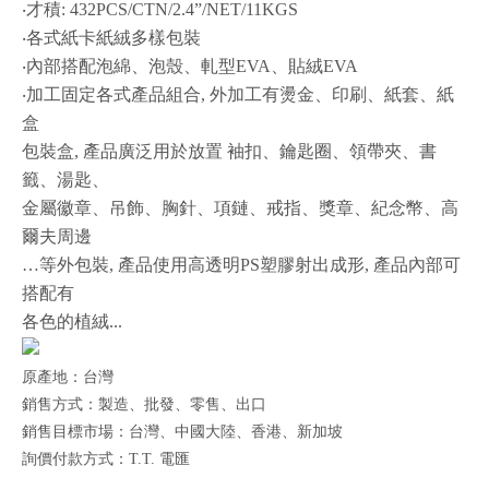
‧才積: 432PCS/CTN/2.4”/NET/11KGS
‧各式紙卡紙絨多樣包裝
‧內部搭配泡綿、泡殼、軋型EVA、貼絨EVA
‧加工固定各式產品組合, 外加工有燙金、印刷、紙套、紙
盒
包裝盒, 產品廣泛用於放置 袖扣、鑰匙圈、領帶夾、書
籤、湯匙、
金屬徽章、吊飾、胸針、項鏈、戒指、獎章、紀念幣、高
爾夫周邊
…等外包裝, 產品使用高透明PS塑膠射出成形, 產品內部可
搭配有
各色的植絨...
原產地：台灣
銷售方式：製造、批發、零售、出口
銷售目標市場：台灣、中國大陸、香港、新加坡
詢價付款方式：T.T. 電匯