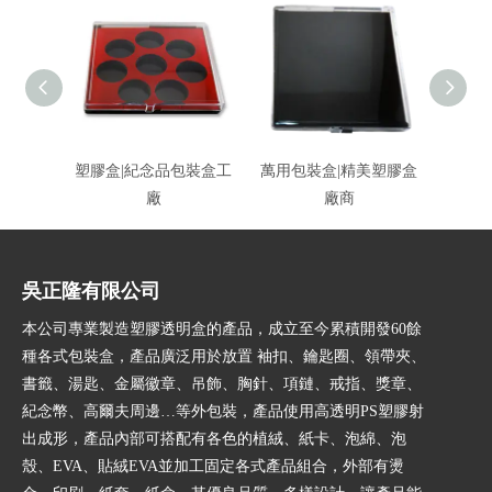
塑膠盒|紀念品包裝盒工
萬用包裝盒|精美塑膠盒
壓克力
廠
廠商
吳正隆有限公司
本公司專業製造塑膠透明盒的產品，成立至今累積開發60餘
種各式包裝盒，產品廣泛用於放置 袖扣、鑰匙圈、領帶夾、
書籤、湯匙、金屬徽章、吊飾、胸針、項鏈、戒指、獎章、
紀念幣、高爾夫周邊…等外包裝，產品使用高透明PS塑膠射
出成形，產品內部可搭配有各色的植絨、紙卡、泡綿、泡
殼、EVA、貼絨EVA並加工固定各式產品組合，外部有燙