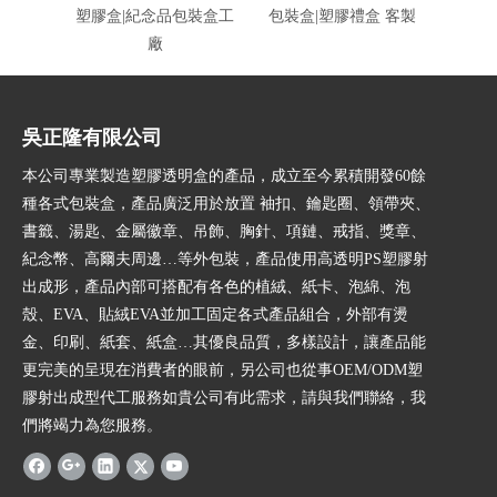
塑膠盒|紀念品包裝盒工
包裝盒|塑膠禮盒 客製
壓克力
廠
吳正隆有限公司
本公司專業製造塑膠透明盒的產品，成立至今累積開發60餘
種各式包裝盒，產品廣泛用於放置 袖扣、鑰匙圈、領帶夾、
書籤、湯匙、金屬徽章、吊飾、胸針、項鏈、戒指、獎章、
紀念幣、高爾夫周邊…等外包裝，產品使用高透明PS塑膠射
出成形，產品內部可搭配有各色的植絨、紙卡、泡綿、泡
殼、EVA、貼絨EVA並加工固定各式產品組合，外部有燙
金、印刷、紙套、紙盒…其優良品質，多樣設計，讓產品能
更完美的呈現在消費者的眼前，另公司也從事OEM/ODM塑
膠射出成型代工服務如貴公司有此需求，請與我們聯絡，我
們將竭力為您服務。