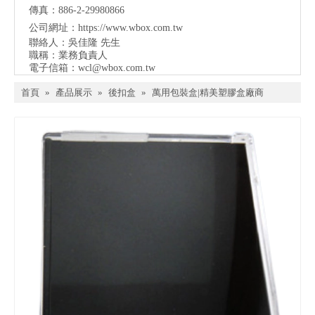
傳真：886-2-29980866
公司網址：
https://www.wbox.com.tw
聯絡人：吳佳隆 先生
職稱：業務負責人
電子信箱：
wcl@wbox.com.tw
首頁
»
產品展示
»
後扣盒
»
萬用包裝盒|精美塑膠盒廠商