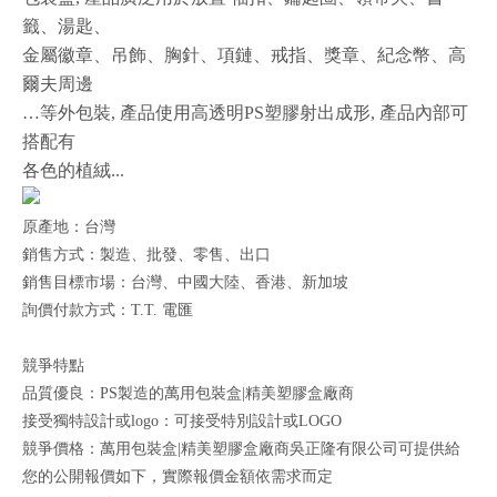
籤、湯匙、
金屬徽章、吊飾、胸針、項鏈、戒指、獎章、紀念幣、高
爾夫周邊
…等外包裝, 產品使用高透明PS塑膠射出成形, 產品內部可
搭配有
各色的植絨...
原產地：台灣
銷售方式：製造、批發、零售、出口
銷售目標市場：台灣、中國大陸、香港、新加坡
詢價付款方式：T.T. 電匯
競爭特點
品質優良：PS製造的萬用包裝盒|精美塑膠盒廠商
接受獨特設計或logo：可接受特別設計或LOGO
競爭價格：萬用包裝盒|精美塑膠盒廠商吳正隆有限公司可提供給
您的公開報價如下，實際報價金額依需求而定