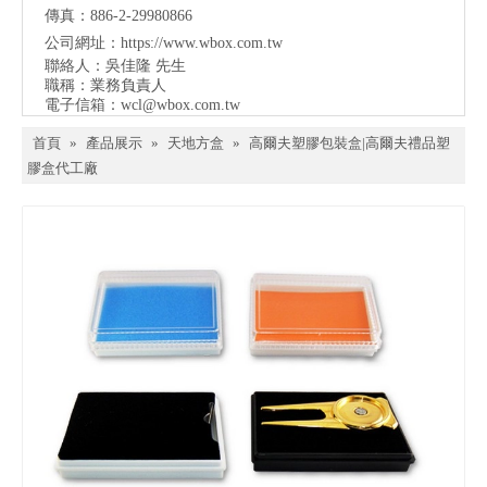
傳真：886-2-29980866
公司網址：
https://www.wbox.com.tw
聯絡人：吳佳隆 先生
職稱：業務負責人
電子信箱：
wcl@wbox.com.tw
首頁
»
產品展示
»
天地方盒
»
高爾夫塑膠包裝盒|高爾夫禮品塑
膠盒代工廠