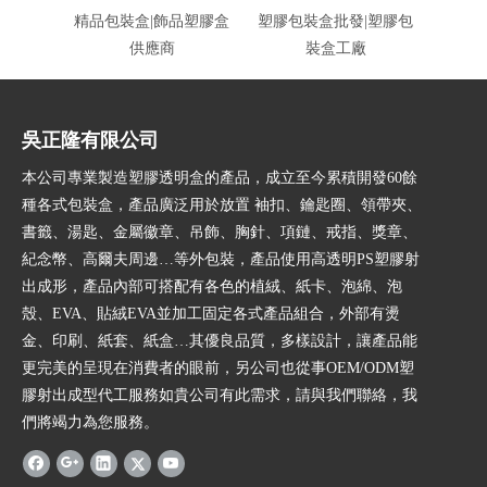
精品包裝盒|飾品塑膠盒
塑膠包裝盒批發|塑膠包
絨布包
供應商
裝盒工廠
吳正隆有限公司
本公司專業製造塑膠透明盒的產品，成立至今累積開發60餘
種各式包裝盒，產品廣泛用於放置 袖扣、鑰匙圈、領帶夾、
書籤、湯匙、金屬徽章、吊飾、胸針、項鏈、戒指、獎章、
紀念幣、高爾夫周邊…等外包裝，產品使用高透明PS塑膠射
出成形，產品內部可搭配有各色的植絨、紙卡、泡綿、泡
殼、EVA、貼絨EVA並加工固定各式產品組合，外部有燙
金、印刷、紙套、紙盒…其優良品質，多樣設計，讓產品能
更完美的呈現在消費者的眼前，另公司也從事OEM/ODM塑
膠射出成型代工服務如貴公司有此需求，請與我們聯絡，我
們將竭力為您服務。