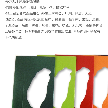
‧各式紙卡紙絨多樣包裝
‧內部搭配泡綿、泡殼、軋型EVA、貼絨EVA
‧加工固定各式產品組合, 外加工有燙金、印刷、紙套、紙盒
包裝盒, 產品廣泛用於放置 袖扣、鑰匙圈、領帶夾、書籤、湯匙、
金屬徽章、吊飾、胸針、項鏈、戒指、獎章、紀念幣、高爾夫周邊
…等外包裝, 產品使用高透明PS塑膠射出成形, 產品內部可搭配有
各色的植絨...