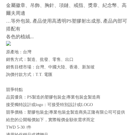
金屬徽章、吊飾、胸針、項鏈、戒指、獎章、紀念幣、高
爾夫周邊
…等外包裝, 產品使用高透明PS塑膠射出成形, 產品內部可
搭配有
各色的植絨...
原產地：台灣
銷售方式：製造、批發、零售、出口
銷售目標市場：台灣、中國大陸、香港、新加坡
詢價付款方式：T.T. 電匯
競爭特點
品質優良：PS製造的塑膠包裝盒|專業包裝盒製造商
接受獨特設計或logo：可接受特別設計或LOGO
競爭價格：塑膠包裝盒|專業包裝盒製造商吳正隆有限公司可提供
給您的公開報價如下，實際報價金額依需求而定
TWD 5-30 /件
適用於促銷品或禮贈品