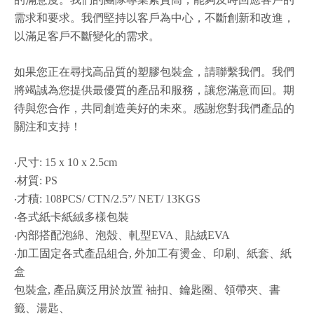
需求和要求。我們堅持以客戶為中心，不斷創新和改進，
以滿足客戶不斷變化的需求。
如果您正在尋找高品質的塑膠包裝盒，請聯繫我們。我們
將竭誠為您提供最優質的產品和服務，讓您滿意而回。期
待與您合作，共同創造美好的未來。感謝您對我們產品的
關注和支持！
‧尺寸: 15 x 10 x 2.5cm
‧材質: PS
‧才積: 108PCS/ CTN/2.5”/ NET/ 13KGS
‧各式紙卡紙絨多樣包裝
‧內部搭配泡綿、泡殼、軋型EVA、貼絨EVA
‧加工固定各式產品組合, 外加工有燙金、印刷、紙套、紙
盒
包裝盒, 產品廣泛用於放置 袖扣、鑰匙圈、領帶夾、書
籤、湯匙、