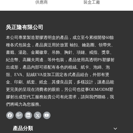
供應商
裝盒工廠
吳正隆有限公司
本公司專業製造塑膠透明盒的產品，成立至今累積開發60餘
種各式包裝盒，產品廣泛用於放置 袖扣、鑰匙圈、領帶夾、
書籤、湯匙、金屬徽章、吊飾、胸針、項鏈、戒指、獎章、
紀念幣、高爾夫周邊…等外包裝，產品使用高透明PS塑膠射
出成形，產品內部可搭配有各色的植絨、紙卡、泡綿、泡
殼、EVA、貼絨EVA並加工固定各式產品組合，外部有燙
金、印刷、紙套、紙盒…其優良品質，多樣設計，讓產品能
更完美的呈現在消費者的眼前，另公司也從事OEM/ODM塑
膠射出成型代工服務如貴公司有此需求，請與我們聯絡，我
們將竭力為您服務。
產品分類