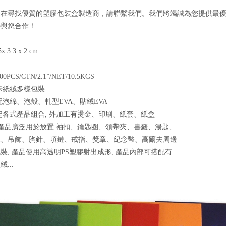
正在尋找優質的塑膠包裝盒製造商，請聯繫我們。我們將竭誠為您提供最
待與您合作！
x 3.3 x 2 cm
S
00PCS/CTN/2.1”/NET/10.5KGS
卡紙絨多樣包裝
配泡綿、泡殼、軋型EVA、貼絨EVA
定各式產品組合, 外加工有燙金、印刷、紙套、紙盒
 產品廣泛用於放置 袖扣、鑰匙圈、領帶夾、書籤、湯匙、
章、吊飾、胸針、項鏈、戒指、獎章、紀念幣、高爾夫周邊
裝, 產品使用高透明PS塑膠射出成形, 產品內部可搭配有
...