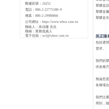
郵遞區號：24252
塑膠盒
電話：886-2-22775188~9
塑膠盒
傳真：886-2-29980866
塑膠盒
公司網址：
https://www.wbox.com.tw
聯絡人：吳佳隆 先生
職稱：業務負責人
電子信箱：
wcl@wbox.com.tw
吳正隆
包括透
需求。
我們的
供各種
無論您
各種場
我們注
周到，