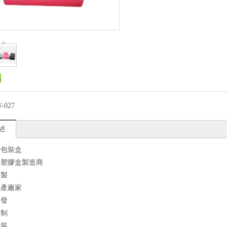
-027
述
膠包裝盒
美塑膠盒製造商
訂製
生產廠家
批發
定制
包裝