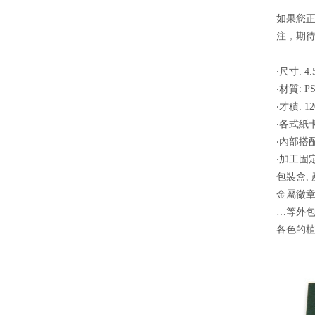
如果您
注，期
‧尺寸: 4.5
‧材質: P
‧才積: 12
‧各式紙
‧內部搭
‧加工固
包裝盒,
金屬徽
…等外包
各色的植絨