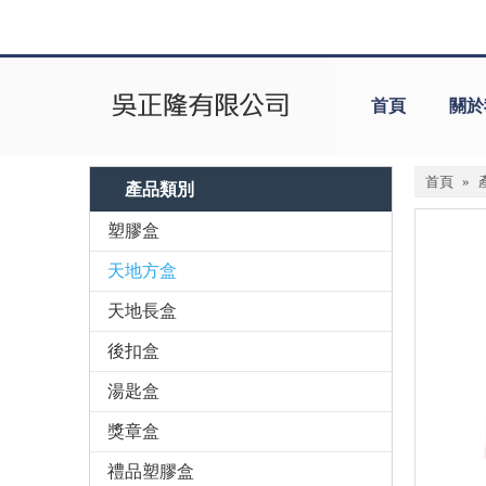
首頁
關於
首頁
»
產品類別
塑膠盒
天地方盒
天地長盒
後扣盒
湯匙盒
獎章盒
禮品塑膠盒