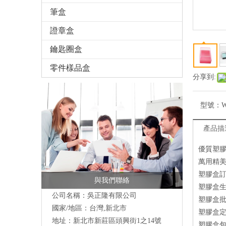
筆盒
證章盒
鑰匙圈盒
零件樣品盒
分享到:
型號：
W
產品描
優質塑
萬用精
塑膠盒
與我們聯絡
塑膠盒
公司名稱：吳正隆有限公司
塑膠盒
國家/地區：台灣,新北市
塑膠盒
地址：新北市新莊區頭興街1之14號
塑膠盒