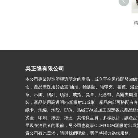
精
吳正隆有限公司
本公司專業製造塑膠透明盒的產品，成立至今累積開發60
盒，產品廣泛用於放置 袖扣、鑰匙圈、領帶夾、書籤、湯
章、吊飾、胸針、項鏈、戒指、獎章、紀念幣、高爾夫周邊
裝，產品使用高透明PS塑膠射出成形，產品內部可搭配有
紙卡、泡綿、泡殼、EVA、貼絨EVA並加工固定各式產品
燙金、印刷、紙套、紙盒…其優良品質，多樣設計，讓產品
呈現在消費者的眼前，另公司也從事OEM/ODM塑膠射出
貴公司有此需求，請與我們聯絡，我們將竭力為您服務。