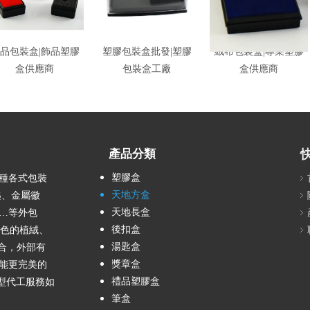
品包裝盒|飾品塑膠
塑膠包裝盒批發|塑膠
絨布包裝盒|專業塑膠
盒供應商
包裝盒工廠
盒供應商
產品分類
塑膠盒
餘種各式包裝
天地方盒
匙、金屬徽
天地長盒
…等外包
後扣盒
各色的植絨、
湯匙盒
組合，外部有
獎章盒
能更完美的
禮品塑膠盒
成型代工服務如
筆盒