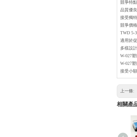
競爭特
品質優良
接受獨特
競爭價格
TWD 5-3
適用於
多樣設計
W-02
W-02
接受小
上一條:
相關產