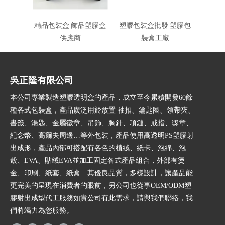
精品包裝盒|飾品塑膠盒
塑膠包裝盒批發|塑膠包
絨布包
供應商
裝盒工廠
吳正隆有限公司
本公司專業製造塑膠透明盒的產品，成立至今累積開發60餘
種各式包裝盒，產品廣泛用於放置 袖扣、鑰匙圈、領帶夾、
書籤、湯匙、金屬徽章、吊飾、胸針、項鏈、戒指、獎章、
紀念幣、高爾夫周邊…等外包裝，產品使用高透明PS塑膠射
出成形，產品內部可搭配有各色的植絨、紙卡、泡綿、泡
殼、EVA、貼絨EVA並加工固定各式產品組合，外部有燙
金、印刷、紙套、紙盒…其優良品質，多樣設計，讓產品能
更完美的呈現在消費者的眼前，另公司也從事OEM/ODM塑
膠射出成型代工服務如貴公司有此需求，請與我們聯絡，我
們將竭力為您服務。