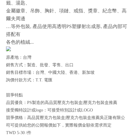
籤、湯匙、
金屬徽章、吊飾、胸針、項鏈、戒指、獎章、紀念幣、高
爾夫周邊
…等外包裝, 產品使用高透明PS塑膠射出成形, 產品內部可
搭配有
各色的植絨...
原產地：台灣
銷售方式：製造、批發、零售、出口
銷售目標市場：台灣、中國大陸、香港、新加坡
詢價付款方式：T.T. 電匯
競爭特點
品質優良：PS製造的高品質壓克力包裝盒|壓克力包裝盒推薦
接受獨特設計或logo：可接受特別設計或LOGO
競爭價格：高品質壓克力包裝盒|壓克力包裝盒推薦吳正隆有限公
司可提供給您的公開報價如下，實際報價金額依需求而定
TWD 5-30 /件