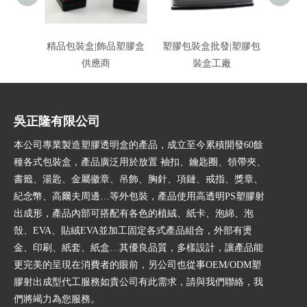
精品包裝盒|飾品塑膠盒
塑膠包裝盒批發|塑膠包
絨布包
供應商
裝盒工廠
吳正隆有限公司
本公司專業製造塑膠透明盒的產品，成立至今累積開發60餘
種各式包裝盒，產品廣泛用於放置 袖扣、鑰匙圈、領帶夾、
書籤、湯匙、金屬徽章、吊飾、胸針、項鏈、戒指、獎章、
紀念幣、高爾夫周邊…等外包裝，產品使用高透明PS塑膠射
出成形，產品內部可搭配有各色的植絨、紙卡、泡綿、泡
殼、EVA、貼絨EVA並加工固定各式產品組合，外部有燙
金、印刷、紙套、紙盒…其優良品質，多樣設計，讓產品能
更完美的呈現在消費者的眼前，另公司也從事OEM/ODM塑
膠射出成型代工服務如貴公司有此需求，請與我們聯絡，我
們將竭力為您服務。