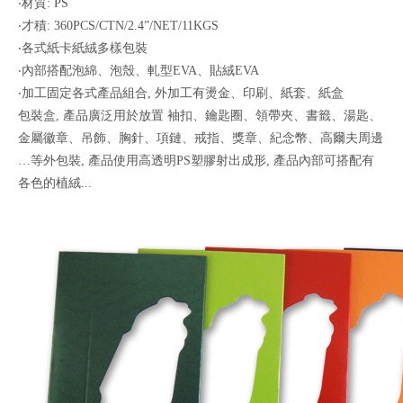
‧材質: PS
‧才積: 360PCS/CTN/2.4”/NET/11KGS
‧各式紙卡紙絨多樣包裝
‧內部搭配泡綿、泡殼、軋型EVA、貼絨EVA
‧加工固定各式產品組合, 外加工有燙金、印刷、紙套、紙盒
包裝盒, 產品廣泛用於放置 袖扣、鑰匙圈、領帶夾、書籤、湯匙、
金屬徽章、吊飾、胸針、項鏈、戒指、獎章、紀念幣、高爾夫周邊
…等外包裝, 產品使用高透明PS塑膠射出成形, 產品內部可搭配有
各色的植絨...